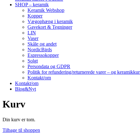
SHOP – keramik
Keramik Webshop
Kopper
Vægophæng i keramik
Gavekort & Tegninger
LIN
Vaser
Skåle og andet
NordicBirds
Espressokopper
Solgt
Persondata og GDPR
Politik for refundering/returnerede varer – og keramikku
Kontakt/om
Kontakt/om
Blog&Nyt
Kurv
Din kurv er tom.
Tilbage til shoppen