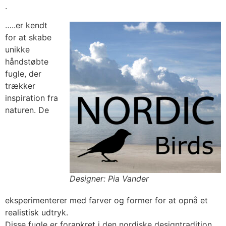
.
…..er kendt
for at skabe
unikke
håndstøbte
fugle, der
trækker
inspiration fra
naturen. De
Designer: Pia Vander
eksperimenterer med farver og former for at opnå et
realistisk udtryk.
Disse fugle er forankret i den nordiske designtradition