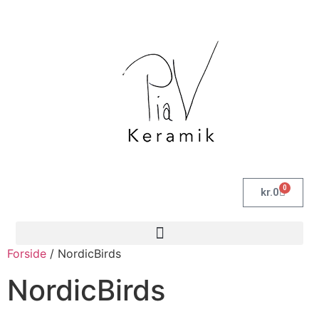
0
kr.
0
Forside
/ NordicBirds
NordicBirds