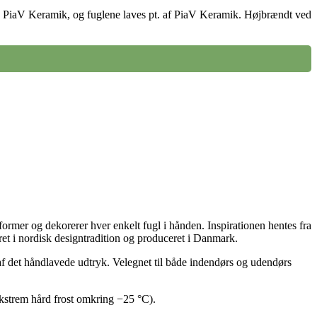
 og PiaV Keramik, og fuglene laves pt. af PiaV Keramik. Højbrændt ved
 former og dekorerer hver enkelt fugl i hånden. Inspirationen hentes fra
ret i nordisk designtradition og produceret i Danmark.
del af det håndlavede udtryk. Velegnet til både indendørs og udendørs
ekstrem hård frost omkring −25 °C).