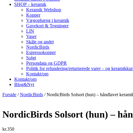
SHOP – keramik
Keramik Webshop
Kopper
Vægophæng i keramik
Gavekort & Tegninger
LIN
Vaser
Skåle og andet
NordicBirds
Espressokopper
Solgt
Persondata og GDPR
Politik for refundering/returnerede varer – og keramikku
Kontakt/om
Kontakt/om
Blog&Nyt
Forside
/
NordicBirds
/ NordicBirds Solsort (hun) – håndlavet kerami
NordicBirds Solsort (hun) – hå
kr.
350