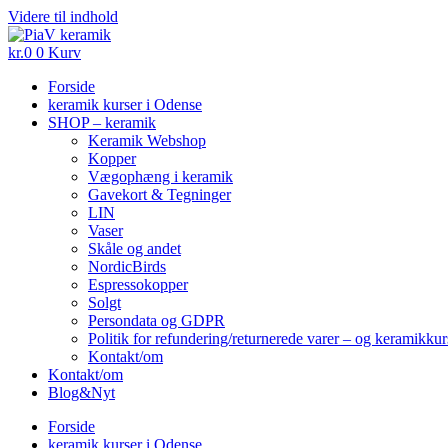
Videre til indhold
kr.
0
0
Kurv
Forside
keramik kurser i Odense
SHOP – keramik
Keramik Webshop
Kopper
Vægophæng i keramik
Gavekort & Tegninger
LIN
Vaser
Skåle og andet
NordicBirds
Espressokopper
Solgt
Persondata og GDPR
Politik for refundering/returnerede varer – og keramikku
Kontakt/om
Kontakt/om
Blog&Nyt
Forside
keramik kurser i Odense