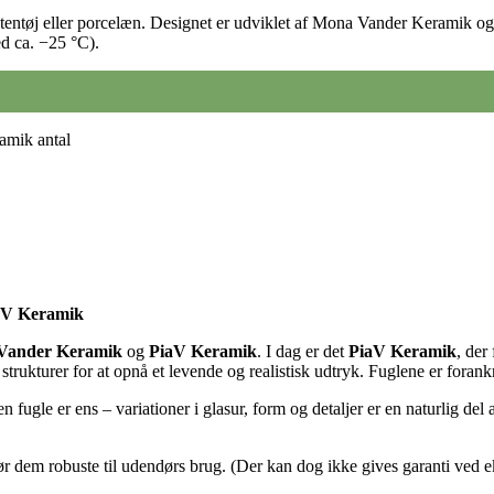
i stentøj eller porcelæn. Designet er udviklet af Mona Vander Keramik
d ca. −25 °C).
amik antal
iaV Keramik
Vander Keramik
og
PiaV Keramik
. I dag er det
PiaV Keramik
, der
rukturer for at opnå et levende og realistisk udtryk. Fuglene er forank
ngen fugle er ens – variationer i glasur, form og detaljer er en naturlig 
gør dem robuste til udendørs brug. (Der kan dog ikke gives garanti ved 