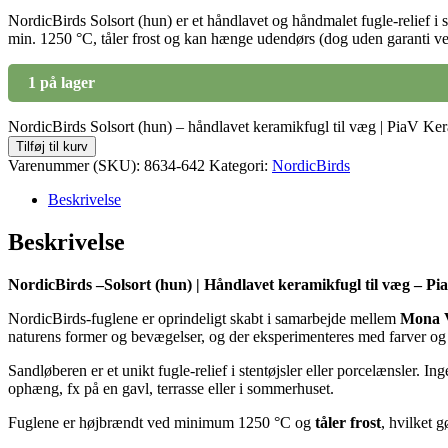
NordicBirds Solsort (hun) er et håndlavet og håndmalet fugle-relief 
min. 1250 °C, tåler frost og kan hænge udendørs (dog uden garanti ve
1 på lager
NordicBirds Solsort (hun) – håndlavet keramikfugl til væg | PiaV Ker
Tilføj til kurv
Varenummer (SKU):
8634-642
Kategori:
NordicBirds
Beskrivelse
Beskrivelse
NordicBirds –Solsort (hun) | Håndlavet keramikfugl til væg – P
NordicBirds-fuglene er oprindeligt skabt i samarbejde mellem
Mona 
naturens former og bevægelser, og der eksperimenteres med farver og st
Sandløberen er et unikt fugle-relief i stentøjsler eller porcelænsler. I
ophæng, fx på en gavl, terrasse eller i sommerhuset.
Fuglene er højbrændt ved minimum 1250 °C og
tåler frost
, hvilket 