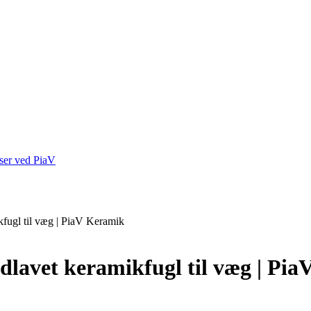
rser ved PiaV
kfugl til væg | PiaV Keramik
ndlavet keramikfugl til væg | Pi