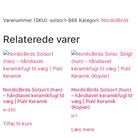
Varenummer (SKU):
solsort-986
Kategori:
NordicBirds
Relaterede varer
Solgt
NordicBirds Solsort (han)
NordicBirds Solsort (hun)
– håndlavet keramikfugl til
– håndlavet keramikfugl til
væg | PiaV Keramik
væg | PiaV Keramik
(Kopier)
kr.
350
kr.
1
Tilføj til kurv
Læs mere