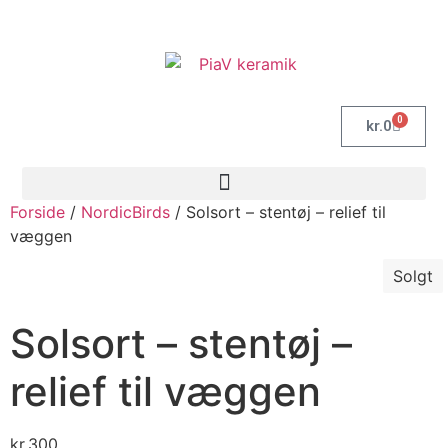
0
kr.
0
Forside
/
NordicBirds
/ Solsort – stentøj – relief til
væggen
Solgt
Solsort – stentøj –
relief til væggen
kr.
300