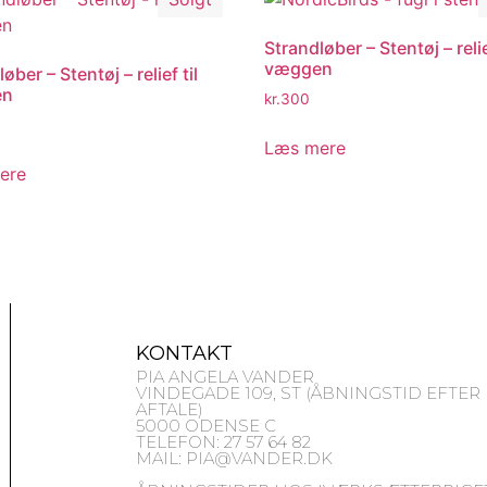
Strandløber – Stentøj – relie
væggen
øber – Stentøj – relief til
en
kr.
300
Læs mere
ere
KONTAKT
PIA ANGELA VANDER
VINDEGADE 109, ST (ÅBNINGSTID EFTER
AFTALE)
5000 ODENSE C
TELEFON: 27 57 64 82
MAIL: PIA@VANDER.DK