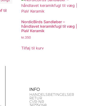
f til
NordicBirds Sandløber –
håndlavet keramikfugl til væg |
PiaV Keramik
kr.
350
Tilføj til kurv
INFO
HANDELSBETINGELSER
RETUR
CVR-NR
36779098