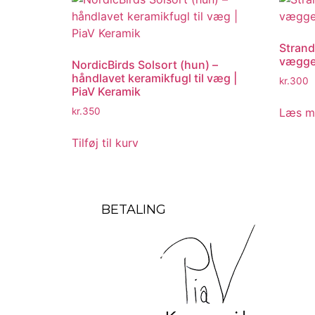
Strandl
vægg
NordicBirds Solsort (hun) –
håndlavet keramikfugl til væg |
kr.
300
PiaV Keramik
Læs m
kr.
350
Tilføj til kurv
BETALING