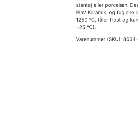
stentøj eller porcelæn. D
PiaV Keramik, og fuglene l
1250 °C, tåler frost og k
−25 °C).
Varenummer (SKU):
8634-