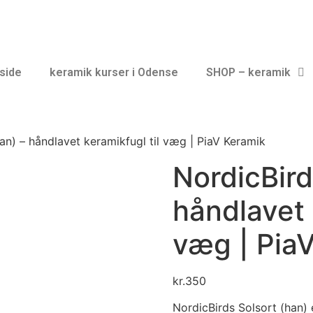
side
keramik kurser i Odense
SHOP – keramik
an) – håndlavet keramikfugl til væg | PiaV Keramik
NordicBird
håndlavet 
væg | Pia
kr.
350
NordicBirds Solsort (han) 