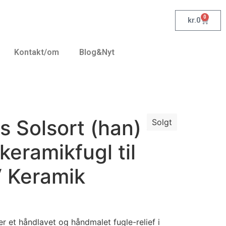
0
kr.
0
Kontakt/om
Blog&Nyt
s Solsort (han) –
Solgt
keramikfugl til
V Keramik
er et håndlavet og håndmalet fugle-relief i