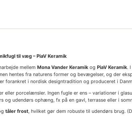
ikfugl til væg – PiaV Keramik
samarbejde mellem
Mona Vander Keramik
og
PiaV Keramik
. 
ionen hentes fra naturens former og bevægelser, og der eks
 er forankret i nordisk designtradition og produceret i Danm
er eller porcelænsler. Ingen fugle er ens – variationer i glasu
rs og udendørs ophæng, fx på en gavl, terrasse eller i som
 og
tåler frost
, hvilket gør dem robuste til udendørs brug. (