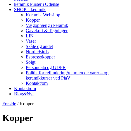
keramik kurser i Odense
SHOP – keramik
Keramik Webshop
Kopper
Vægophæng i keramik
Gavekort & Tegninger
LIN
Vaser
Skåle og andet
NordicBirds
Espressokopper
Solgt
Persondata og GDPR
Politik for refundering/returnerede varer – og
keramikkurser ved PiaV
Kontakt/om
Kontakt/om
Blog&Nyt
Forside
/ Kopper
Kopper