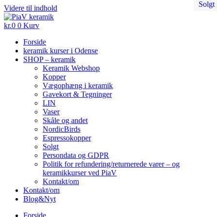
Solgt
Solgt
Solgt
Solgt
Solgt
Solgt
Solgt
Solgt
Solgt
Solgt
Solgt
Solgt
Solgt
Videre til indhold
kr.
0
0
Kurv
Forside
keramik kurser i Odense
SHOP – keramik
Keramik Webshop
Kopper
Vægophæng i keramik
Gavekort & Tegninger
LIN
Vaser
Skåle og andet
NordicBirds
Espressokopper
Solgt
Persondata og GDPR
Politik for refundering/returnerede varer – og
keramikkurser ved PiaV
Kontakt/om
Kontakt/om
Blog&Nyt
Forside