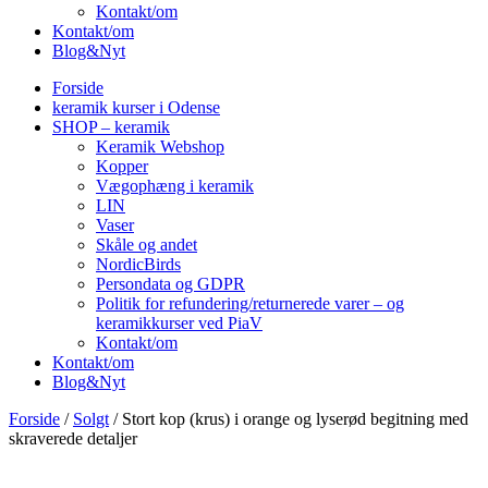
Kontakt/om
Kontakt/om
Blog&Nyt
Forside
keramik kurser i Odense
SHOP – keramik
Keramik Webshop
Kopper
Vægophæng i keramik
LIN
Vaser
Skåle og andet
NordicBirds
Persondata og GDPR
Politik for refundering/returnerede varer – og
keramikkurser ved PiaV
Kontakt/om
Kontakt/om
Blog&Nyt
Forside
/
Solgt
/ Stort kop (krus) i orange og lyserød begitning med
skraverede detaljer