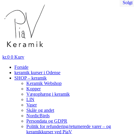
Solgt
Solgt
Solgt
Solgt
Solgt
Videre
til
indhold
kr.
0
0
Kurv
Forside
keramik kurser i Odense
SHOP – keramik
Keramik Webshop
Kopper
Vægophæng i keramik
LIN
Vaser
Skåle og andet
NordicBirds
Persondata og GDPR
Politik for refundering/returnerede varer – og
keramikkurser ved PiaV