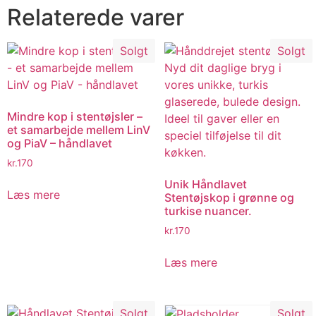
Relaterede varer
Solgt
Solgt
Mindre kop i stentøjsler –
et samarbejde mellem LinV
og PiaV – håndlavet
kr.
170
Unik Håndlavet
Læs mere
Stentøjskop i grønne og
turkise nuancer.
kr.
170
Læs mere
Solgt
Solgt