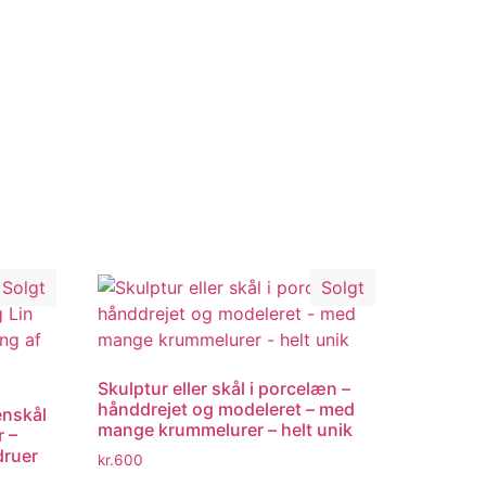
Solgt
Solgt
Skulptur eller skål i porcelæn –
hånddrejet og modeleret – med
enskål
mange krummelurer – helt unik
r –
druer
kr.
600