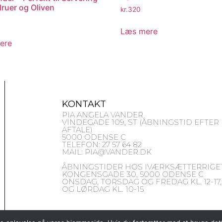
druer og Oliven
kr.
320
Læs mere
ere
KONTAKT
PIA ANGELA VANDER
VINDEGADE 109, ST (ÅBNINGSTID EFTER
AFTALE)
5000 ODENSE C
TELEFON: 27 57 64 82
MAIL: PIA@VANDER.DK
ÅBNINGSTIDER HOS IVÆRKSÆTTERRIGET
KONGENSGADE 30, 5000 ODENSE C
ONSDAG, TORSDAG OG FREDAG KL. 12-17,
OG LØRDAG KL. 10-15