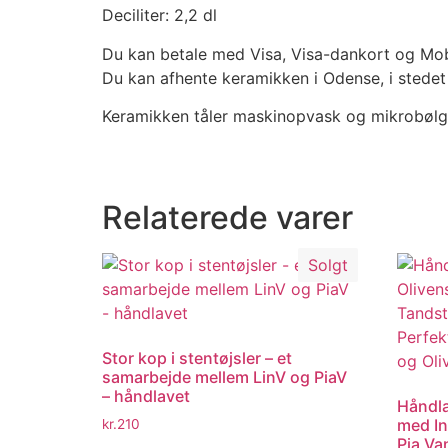
Deciliter: 2,2 dl
Du kan betale med Visa, Visa-dankort og Mo
Du kan afhente keramikken i Odense, i stedet
Keramikken tåler maskinopvask og mikrobøl
Relaterede varer
Solgt
Stor kop i stentøjsler – et
samarbejde mellem LinV og PiaV
– håndlavet
Håndla
med In
kr.
210
Pia Van