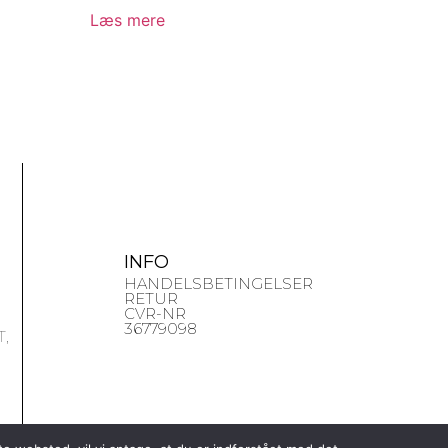
Læs mere
INFO
HANDELSBETINGELSER
RETUR
CVR-NR
36779098
,