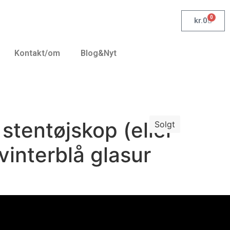
0
kr.
0
Kontakt/om
Blog&Nyt
stentøjskop (eller
Solgt
vinterblå glasur