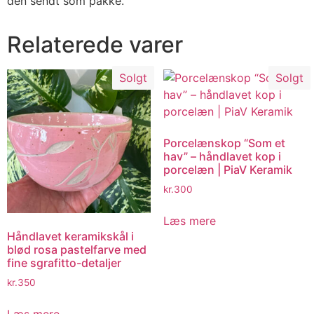
den sendt som pakke.
Relaterede varer
Solgt
Solgt
Porcelænskop “Som et
hav” – håndlavet kop i
porcelæn | PiaV Keramik
kr.
300
Læs mere
Håndlavet keramikskål i
blød rosa pastelfarve med
fine sgrafitto-detaljer
kr.
350