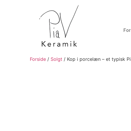
For
Forside
/
Solgt
/ Kop i porcelæn – et typisk P