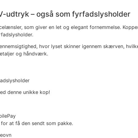
aV-udtryk – også som fyrfadslysholder
elænsler, som giver en let og elegant fornemmelse. Koppen
fadslysholder.
ennemsigtighed, hvor lyset skinner igennem skærven, hvilk
detaljer og håndværk.
rfadslysholder
med denne unikke kop!
bilePay
 for at få den sendt som pakke.
geovn