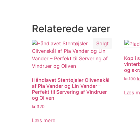
Relaterede varer
Solgt
Kop i 
vinter
og skr
kr.
190
k
Håndlavet Stentøjsler Olivenskål
af Pia Vander og Lin Vander –
Perfekt til Servering af Vindruer
Læs m
og Oliven
kr.
320
Læs mere