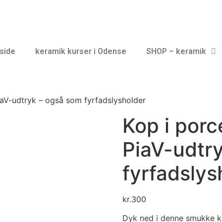
side
keramik kurser i Odense
SHOP – keramik
iaV-udtryk – også som fyrfadslysholder
Kop i porc
PiaV-udtr
fyrfadslys
kr.
300
Dyk ned i denne smukke ko