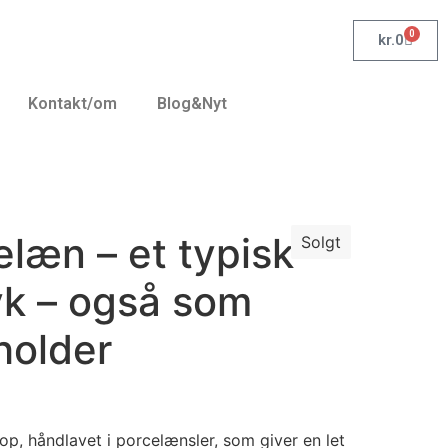
0
kr.
0
Kontakt/om
Blog&Nyt
elæn – et typisk
Solgt
yk – også som
holder
p, håndlavet i porcelænsler, som giver en let