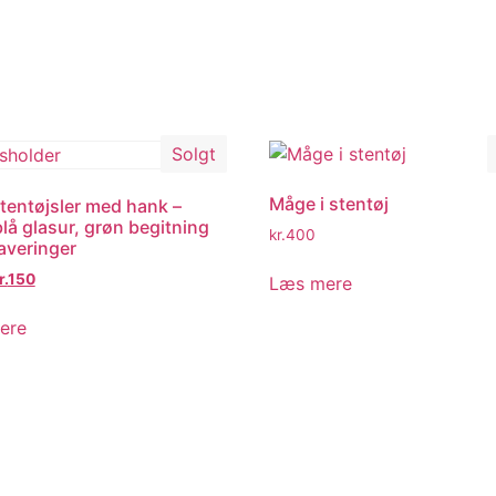
Solgt
Måge i stentøj
stentøjsler med hank –
blå glasur, grøn begitning
kr.
400
averinger
r.
150
Læs mere
ere