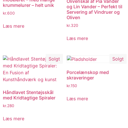
Olivenskål af Pia Vander
krummelurer – helt unik
og Lin Vander – Perfekt til
Servering af Vindruer og
kr.
600
Oliven
Læs mere
kr.
320
Læs mere
Solgt
Solgt
Porcelænskop med
skraveringer
kr.
150
Håndlavet Stentøjsskål
med Kridtagtige Spiraler
Læs mere
kr.
280
Læs mere