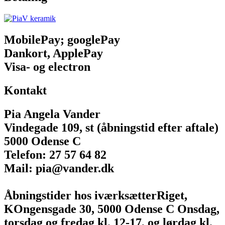
MobilePay; googlePay
Dankort, ApplePay
Visa- og electron
Kontakt
Pia Angela Vander
Vindegade 109, st (åbningstid efter aftale)
5000 Odense C
Telefon: 27 57 64 82
Mail: pia@vander.dk
Åbningstider hos iværksætterRiget,
KOngensgade 30, 5000 Odense C Onsdag,
torsdag og fredag kl. 12-17, og lørdag kl.