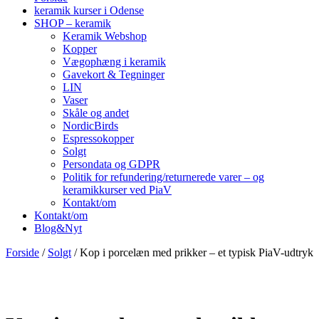
keramik kurser i Odense
SHOP – keramik
Keramik Webshop
Kopper
Vægophæng i keramik
Gavekort & Tegninger
LIN
Vaser
Skåle og andet
NordicBirds
Espressokopper
Solgt
Persondata og GDPR
Politik for refundering/returnerede varer – og
keramikkurser ved PiaV
Kontakt/om
Kontakt/om
Blog&Nyt
Forside
/
Solgt
/ Kop i porcelæn med prikker – et typisk PiaV-udtryk