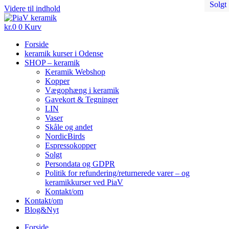
Solgt
Solgt
Solgt
Solgt
Solgt
Videre til indhold
kr.
0
0
Kurv
Forside
keramik kurser i Odense
SHOP – keramik
Keramik Webshop
Kopper
Vægophæng i keramik
Gavekort & Tegninger
LIN
Vaser
Skåle og andet
NordicBirds
Espressokopper
Solgt
Persondata og GDPR
Politik for refundering/returnerede varer – og
keramikkurser ved PiaV
Kontakt/om
Kontakt/om
Blog&Nyt
Forside