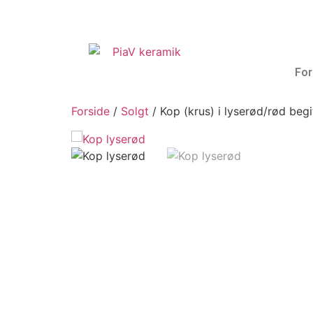
For
Forside
/
Solgt
/ Kop (krus) i lyserød/rød beg