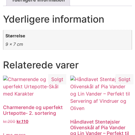
Yderligere information
Størrelse
9 × 7 cm
Relaterede varer
Solgt
Solgt
Charmerende og uperfekt
Urtepotte- 2. sortering
Håndlavet Stentøjsler
kr.
200
kr.
110
Olivenskål af Pia Vander
og Lin Vander – Perfekt til