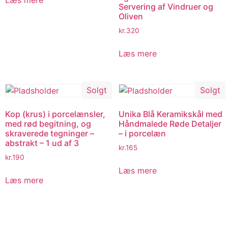
Læs mere
Servering af Vindruer og
Oliven
kr.
320
Læs mere
Solgt
Solgt
Kop (krus) i porcelænsler,
Unika Blå Keramikskål med
med rød begitning, og
Håndmalede Røde Detaljer
skraverede tegninger –
– i porcelæn
abstrakt – 1 ud af 3
kr.
165
kr.
190
Læs mere
Læs mere