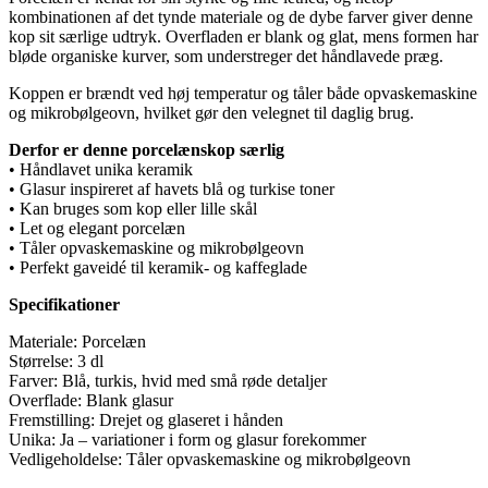
kombinationen af det tynde materiale og de dybe farver giver denne
kop sit særlige udtryk. Overfladen er blank og glat, mens formen har
bløde organiske kurver, som understreger det håndlavede præg.
Koppen er brændt ved høj temperatur og tåler både opvaskemaskine
og mikrobølgeovn, hvilket gør den velegnet til daglig brug.
Derfor er denne porcelænskop særlig
• Håndlavet unika keramik
• Glasur inspireret af havets blå og turkise toner
• Kan bruges som kop eller lille skål
• Let og elegant porcelæn
• Tåler opvaskemaskine og mikrobølgeovn
• Perfekt gaveidé til keramik- og kaffeglade
Specifikationer
Materiale: Porcelæn
Størrelse: 3 dl
Farver: Blå, turkis, hvid med små røde detaljer
Overflade: Blank glasur
Fremstilling: Drejet og glaseret i hånden
Unika: Ja – variationer i form og glasur forekommer
Vedligeholdelse: Tåler opvaskemaskine og mikrobølgeovn