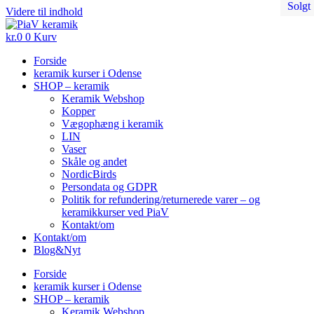
Solgt
Solgt
Solgt
Solgt
Solgt
Videre til indhold
kr.
0
0
Kurv
Forside
keramik kurser i Odense
SHOP – keramik
Keramik Webshop
Kopper
Vægophæng i keramik
LIN
Vaser
Skåle og andet
NordicBirds
Persondata og GDPR
Politik for refundering/returnerede varer – og
keramikkurser ved PiaV
Kontakt/om
Kontakt/om
Blog&Nyt
Forside
keramik kurser i Odense
SHOP – keramik
Keramik Webshop