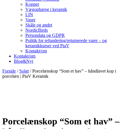
Kopper
Vægophæng i keramik
LIN
Vaser
Skåle og andet
NordicBirds
Persondata og GDPR
Politik for refundering/returnerede varer – og
keramikkurser ved PiaV
Kontakt/om
Kontakt/om
Blog&Nyt
Forside
/
Solgt
/ Porcelænskop “Som et hav” – håndlavet kop i
porcelæn | PiaV Keramik
Porcelænskop “Som et hav” –