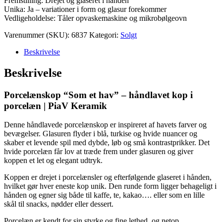
Fremstilling: Drejet og glaseret i hånden
Unika: Ja – variationer i form og glasur forekommer
Vedligeholdelse: Tåler opvaskemaskine og mikrobølgeovn
Varenummer (SKU):
6837
Kategori:
Solgt
Beskrivelse
Beskrivelse
Porcelænskop “Som et hav” – håndlavet kop i
porcelæn | PiaV Keramik
Denne håndlavede porcelænskop er inspireret af havets farver og
bevægelser. Glasuren flyder i blå, turkise og hvide nuancer og
skaber et levende spil med dybde, løb og små kontrastprikker. Det
hvide porcelæn får lov at træde frem under glasuren og giver
koppen et let og elegant udtryk.
Koppen er drejet i porcelænsler og efterfølgende glaseret i hånden,
hvilket gør hver eneste kop unik. Den runde form ligger behageligt i
hånden og egner sig både til kaffe, te, kakao…. eller som en lille
skål til snacks, nødder eller dessert.
Porcelæn er kendt for sin styrke og fine lethed, og netop