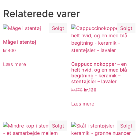
Relaterede varer
Solgt
Solgt
Måge i stentøj
kr.
400
Cappuccinokopper – en
Læs mere
helt hvid, og en med blå
begitning – keramik –
stentøjsler – lavaler
kr.
170
kr.
120
Læs mere
Solgt
Solgt