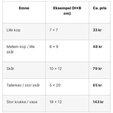
Emne
Eksempel (H×B
Ca. pris
cm)
Lille kop
7 × 7
33 kr
Mellem kop / lille
8 × 9
48 kr
skål
Skål
10 × 12
79 kr
Tallerken / stor skål
5 × 20
65 kr
Stor krukke / vase
18 × 12
143 kr