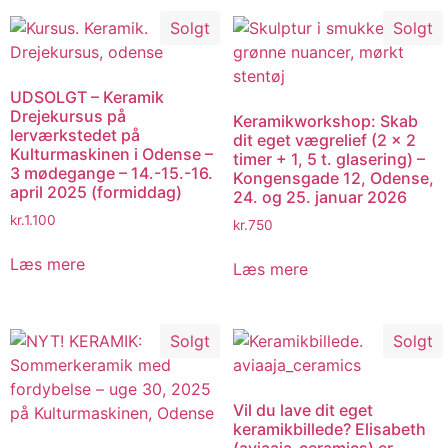
Solgt
Solgt
UDSOLGT – Keramik
Drejekursus på
Keramikworkshop: Skab
lerværkstedet på
dit eget vægrelief (2 x 2
Kulturmaskinen i Odense –
timer + 1, 5 t. glasering) –
3 mødegange – 14.-15.-16.
Kongensgade 12, Odense,
april 2025 (formiddag)
24. og 25. januar 2026
kr.
1.100
kr.
750
Læs mere
Læs mere
Solgt
Solgt
Vil du lave dit eget
keramikbillede? Elisabeth