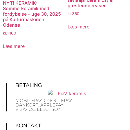
(aviaaja_ceramics) er
NYT! KERAMIK:
gæsteunderviser
Sommerkeramik med
fordybelse – uge 30, 2025
kr.
350
på Kulturmaskinen,
Odense
Læs mere
kr.
1.100
Læs mere
BETALING
MOBILEPAY; GOOGLEPAY
DANKORT, APPLEPAY
VISA- OG ELECTRON
KONTAKT