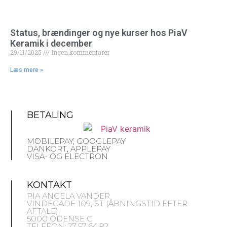
Status, brændinger og nye kurser hos PiaV
Keramik i december
29/11/2025
Ingen kommentarer
Læs mere »
BETALING
MOBILEPAY; GOOGLEPAY
DANKORT, APPLEPAY
VISA- OG ELECTRON
KONTAKT
PIA ANGELA VANDER
VINDEGADE 109, ST (ÅBNINGSTID EFTER
AFTALE)
5000 ODENSE C
TELEFON: 27 57 64 82