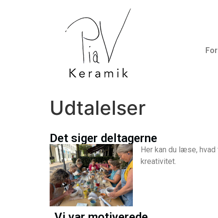
For
Udtalelser
Det siger deltagerne
Her kan du læse, hvad
kreativitet.
Vi var motiverede