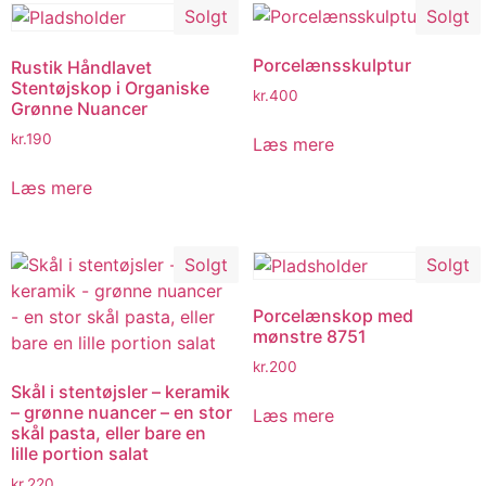
Solgt
Solgt
Porcelænsskulptur
Rustik Håndlavet
Stentøjskop i Organiske
kr.
400
Grønne Nuancer
kr.
190
Læs mere
Læs mere
Solgt
Solgt
Porcelænskop med
mønstre 8751
kr.
200
Skål i stentøjsler – keramik
– grønne nuancer – en stor
Læs mere
skål pasta, eller bare en
lille portion salat
kr.
220