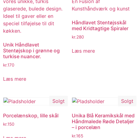
Håndlavet Stentøjsskål
med Kridtagtige Spiraler
kr.
280
Unik Håndlavet
Stentøjskop i grønne og
Læs mere
turkise nuancer.
kr.
170
Læs mere
Solgt
Solgt
Porcelænskop, lille skål
Unika Blå Keramikskål med
Håndmalede Røde Detaljer
kr.
150
– i porcelæn
kr.
165
Læs mere