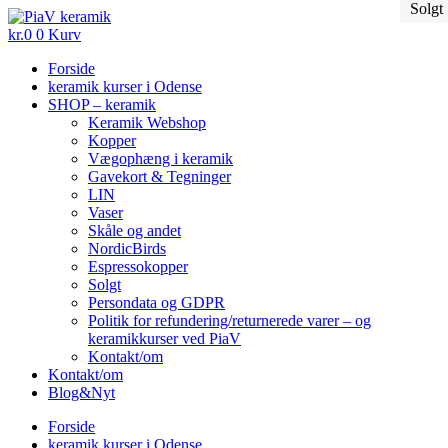
Solgt
Videre
til
kr.
0
0
Kurv
indhold
Forside
keramik kurser i Odense
SHOP – keramik
Keramik Webshop
Kopper
Vægophæng i keramik
Gavekort & Tegninger
LIN
Vaser
Skåle og andet
NordicBirds
Espressokopper
Solgt
Persondata og GDPR
Politik for refundering/returnerede varer – og
keramikkurser ved PiaV
Kontakt/om
Kontakt/om
Blog&Nyt
Forside
keramik kurser i Odense