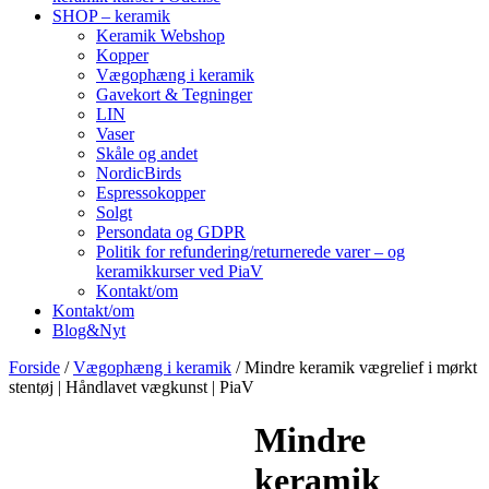
SHOP – keramik
Keramik Webshop
Kopper
Vægophæng i keramik
Gavekort & Tegninger
LIN
Vaser
Skåle og andet
NordicBirds
Espressokopper
Solgt
Persondata og GDPR
Politik for refundering/returnerede varer – og
keramikkurser ved PiaV
Kontakt/om
Kontakt/om
Blog&Nyt
Forside
/
Vægophæng i keramik
/ Mindre keramik vægrelief i mørkt
stentøj | Håndlavet vægkunst | PiaV
Mindre
keramik