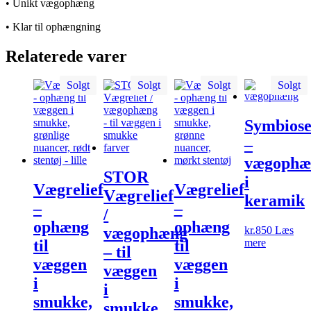
• Unikt vægophæng
• Klar til ophængning
Relaterede varer
Solgt
Solgt
Solgt
Solgt
Symbios
–
vægophæ
STOR
i
Vægrelief
Vægrelief
Vægrelief
keramik
–
–
/
ophæng
ophæng
kr.
850
Læs
vægophæng
mere
til
til
– til
væggen
væggen
væggen
i
i
i
smukke,
smukke,
smukke