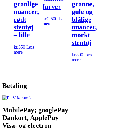
grønlige
grønne,
farver
nuancer,
gule og
rødt
blålige
kr.
2.500
Læs
mere
stentøj
nuancer,
– lille
mørkt
stentøj
kr.
350
Læs
mere
kr.
800
Læs
mere
Betaling
MobilePay; googlePay
Dankort, ApplePay
Visa- og electron