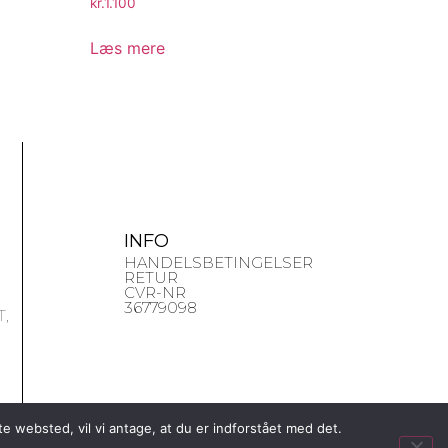
kr.
1.100
Læs mere
INFO
HANDELSBETINGELSER
RETUR
CVR-NR
36779098
,
e websted, vil vi antage, at du er indforstået med det.