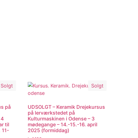
Solgt
Solgt
us på
UDSOLGT – Keramik Drejekursus
på lerværkstedet på
 4
Kulturmaskinen i Odense – 3
r til
mødegange – 14.-15.-16. april
 11-
2025 (formiddag)