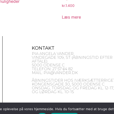
uligheder
kr.
1.400
Læs mere
KONTAKT
PIA ANGELA VANDER
VINDEGADE 109, ST (ÅBNINGSTID EFTER
AFTALE)
5000 ODENSE C
TELEFON: 27 57 64 82
MAIL: PIA@VANDER.DK
ÅBNINGSTIDER HOS IVÆRKSÆTTERRIGET
KONGENSGADE 30, 5000 ODENSE C
ONSDAG, TORSDAG OG FREDAG KL. 12-17,
OG LØRDAG KL. 10-15
dste oplevelse på vores hjemmeside. Hvis du fortsætter med at bruge dett