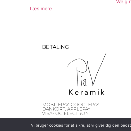
Vælg m
Læs mere
BETALING
MOBILEPAY; GOOGLEPAY
DANKORT, APPLEPAY
VISA- OG ELECTRON
Vi bruger cookies for at sikre, at vi giver dig den be