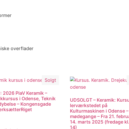
former
iske overflader
Solgt
 2026 PiaV Keramik –
kkursus i Odense, Teknik
UDSOLGT – Keramik: Kurs
dybelse – Kongensgade
lerværkstedet på
ærksætterRiget
Kulturmaskinen i Odense –
mødegange – Fra 21. februa
14. marts 2025 (fredage kl.
14)