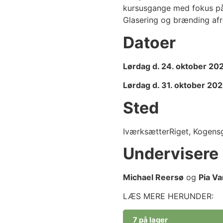
kursusgange med fokus på 
Glasering og brænding afr
Datoer
Lørdag d. 24. oktober 20
Lørdag d. 31. oktober 202
Sted
IværksætterRiget, Kogens
Undervisere
Michael Reersø
og
Pia V
LÆS MERE HERUNDER:
7 på lager