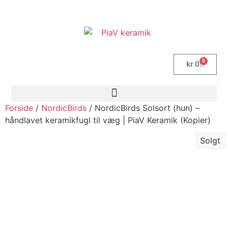
0
kr.
0
Forside
/
NordicBirds
/ NordicBirds Solsort (hun) –
håndlavet keramikfugl til væg | PiaV Keramik (Kopier)
Solgt